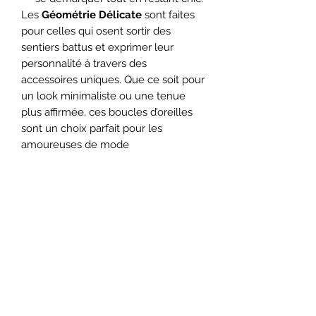
Les
Géométrie Délicate
sont faites
pour celles qui osent sortir des
sentiers battus et exprimer leur
personnalité à travers des
accessoires uniques. Que ce soit pour
un look minimaliste ou une tenue
plus affirmée, ces boucles d’oreilles
sont un choix parfait pour les
amoureuses de mode
contemporaine.
Adoptez les
Géométrie Délicate
et
laissez leurs formes modernes et
élégantes révéler votre côté
artistique. ✨
Elise chouane