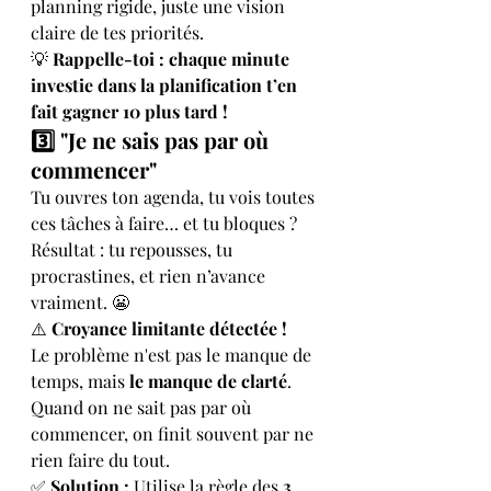
planning rigide, juste une vision 
claire de tes priorités.
💡 
Rappelle-toi : chaque minute 
investie dans la planification t’en 
fait gagner 10 plus tard !
3️⃣ "Je ne sais pas par où 
commencer"
Tu ouvres ton agenda, tu vois toutes 
ces tâches à faire… et tu bloques ? 
Résultat : tu repousses, tu 
procrastines, et rien n’avance 
vraiment. 😬
⚠️ 
Croyance limitante détectée !
Le problème n'est pas le manque de 
temps, mais 
le manque de clarté
. 
Quand on ne sait pas par où 
commencer, on finit souvent par ne 
rien faire du tout.
✅ 
Solution :
 Utilise la règle des 
3 