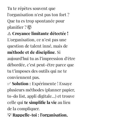
Tu te répètes souvent que 
l'organisation n'est pas ton fort ? 
Que tu es trop spontanée pour 
planifier ? 🤯
⚠️ 
Croyance limitante détectée !
L'organisation, ce n’est pas une 
question de talent inné, mais de 
méthode et de discipline
. Si 
aujourd’hui tu as l’impression d’être 
débordée, c’est peut-être parce que 
tu t’imposes des outils qui ne te 
conviennent pas.
✅ 
Solution :
 Expérimente ! Essaye 
plusieurs méthodes (planner papier, 
to-do list, appli digitale…) et trouve 
celle qui 
te simplifie la vie
 au lieu 
de la compliquer.
💡 
Rappelle-toi : l'organisation, 