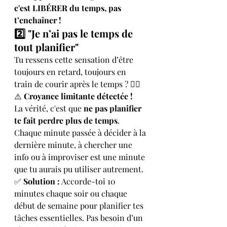
c'est LIBÉRER du temps, pas 
t’enchaîner !
2️⃣ "Je n’ai pas le temps de 
tout planifier"
Tu ressens cette sensation d’être 
toujours en retard, toujours en 
train de courir après le temps ? 😵‍💫
⚠️ 
Croyance limitante détectée !
La vérité, c'est que 
ne pas planifier 
te fait perdre plus de temps
. 
Chaque minute passée à décider à la 
dernière minute, à chercher une 
info ou à improviser est une minute 
que tu aurais pu utiliser autrement.
✅ 
Solution :
 Accorde-toi 10 
minutes chaque soir ou chaque 
début de semaine pour planifier tes 
tâches essentielles. Pas besoin d’un 