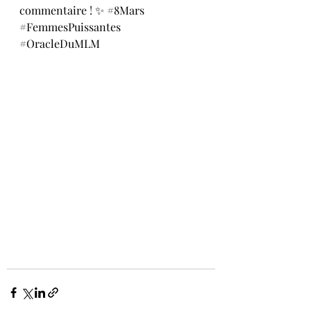
commentaire ! ✨ 
#8Mars
#FemmesPuissantes
#OracleDuMLM