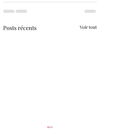
Posts récents
Voir tout
Vous êtes l’excell