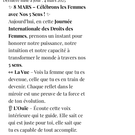
Dernière mise à jour :
4 mars 2025
✨ 
8 MARS – Célébrons les Femmes 
avec Nos 5 Sens !
 ✨
Aujourd’hui, en cette 
Journée 
Internationale des Droits des 
Femmes
, prenons un instant pour 
honorer notre puissance, notre 
intuition et notre capacité à 
transformer le monde à travers nos 
5 sens
.
👀 
La Vue
 – Vois la femme que tu es 
devenue, celle que tu es en train de 
devenir. Chaque reflet dans le 
miroir est une preuve de ta force et 
de ton évolution.
👂 
L’Ouïe
 – Écoute cette voix 
intérieure qui te guide. Elle sait ce 
qui est juste pour toi, elle sait que 
tu es capable de tout accomplir.