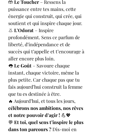
🤲 
Le Toucher
 – Ressens la 
puissance entre tes mains, cette 
énergie qui construit, qui crée, qui 
soutient et qui inspire chaque jour.
👃 
L’Odorat
 – Inspire 
profondément. Sens ce parfum de 
liberté, d’indépendance et de 
succès qui t’appelle et t’encourage à 
aller encore plus loin.
👅 
Le Goût
 – Savoure chaque 
instant, chaque victoire, même la 
plus petite. Car chaque pas que tu 
fais aujourd’hui construit la femme 
que tu es destinée à être.
🔥 Aujourd’hui, et tous les jours, 
célébrons nos ambitions, nos rêves 
et notre pouvoir d’agir !
 💪💖
💬 
Et toi, quel sens t’inspire le plus 
dans ton parcours ?
 Dis-moi en 