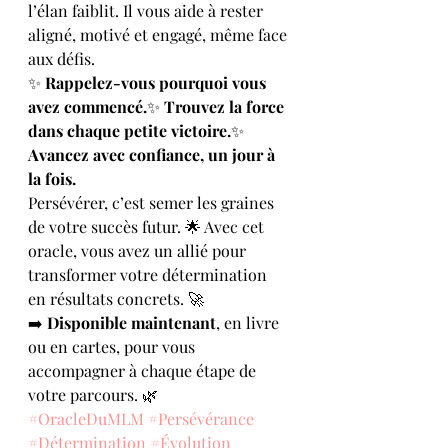
l’élan faiblit. Il vous aide à rester 
aligné, motivé et engagé, même face 
aux défis.
✨ 
Rappelez-vous pourquoi vous 
avez commencé.
✨ 
Trouvez la force 
dans chaque petite victoire.
✨ 
Avancez avec confiance, un jour à 
la fois.
Persévérer, c’est semer les graines 
de votre succès futur. 🌟 Avec cet 
oracle, vous avez un allié pour 
transformer votre détermination 
en résultats concrets. 🚀
➡️ 
Disponible maintenant
, en livre 
ou en cartes, pour vous 
accompagner à chaque étape de 
votre parcours. 🌿
#OracleDuMLM
#Persévérance
#Détermination
#Évolution