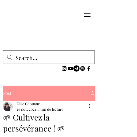
Post
Elise Chouane
26 nov. 2024
1 min de lecture
🌱 Cultivez la
persévérance ! 🌱