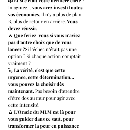
🎲 Et si c’était votre dernière carte ?
Imaginez… 
vous avez investi toutes 
vos économies.
 Il n’y a plus de plan 
B, plus de retour en arrière. 
Vous 
devez réussir.
🔥 
Que feriez-vous si vous n’aviez 
pas d’autre choix que de vous 
lancer ?
Si l’échec n’était pas une 
option ? Si chaque action comptait 
vraiment ?
🚀 
La vérité, c’est que cette 
urgence, cette détermination… 
vous pouvez la choisir dès 
maintenant.
 Pas besoin d’attendre 
d’être dos au mur pour agir avec 
cette intensité.
🔮 
L’Oracle du MLM est là pour 
vous guider dans ce saut, pour 
transformer la peur en puissance 