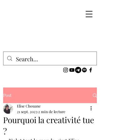
Post
Elise Chouane
21 sept. 2023
2 min de lecture
Pourquoi la creativité tue
?