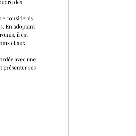
oudre des 
tre considérés 
s. En adoptant 
omis, il est 
oins et aux 
bordée avec une 
t présenter ses 