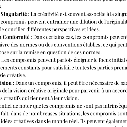
s.
 Singularité
 : La créativité est souvent associée à la singu
s compromis peuvent entraîner une dilution de l'originalité
de concilier différentes perspectives et idées.
a Conformité
 : Dans certains cas, les compromis peuvent
ivre des normes ou des conventions établies, ce qui peut 
epose sur la remise en question de ces normes.
: Les compromis peuvent parfois éloigner le focus initial 
stements constants pour satisfaire toutes les parties pren
gie créative.
Vision
 : Dans un compromis, il peut être nécessaire de sac
s de la vision créative originale pour parvenir à un accord
 créatifs qui tiennent à leur vision.
sentiel de noter que les compromis ne sont pas intrinsè
n fait, dans de nombreuses situations, les compromis sont
idées créatives dans le monde réel. Ils peuvent également