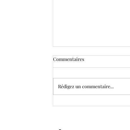
C’est le jour J ! Rejoins le
Commentaires
Challenge Hydratation
Express – 8 jours 💧
Le moment est enfin arrivé… 🎉
Je suis ravie de te lancer
Rédigez un commentaire...
officiellement le Challenge
Hydratation Express – 8 jours ,
spécialement conçu...