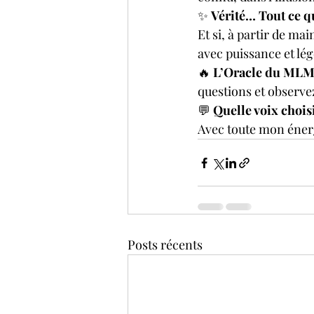
✨ 
Vérité… Tout ce qu
Et si, à partir de m
avec puissance et lég
🔥 
L’Oracle du MLM 
questions et observe
💬 
Quelle voix chois
Avec toute mon éner
Posts récents