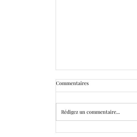
C’est le jour J ! Rejoins le
Commentaires
Challenge Hydratation
Express – 8 jours 💧
Le moment est enfin arrivé… 🎉
Je suis ravie de te lancer
Rédigez un commentaire...
officiellement le Challenge
Hydratation Express – 8 jours ,
spécialement conçu...