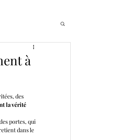
ment à
itées, des 
t la vérité 
des portes, qui 
retient dans le 