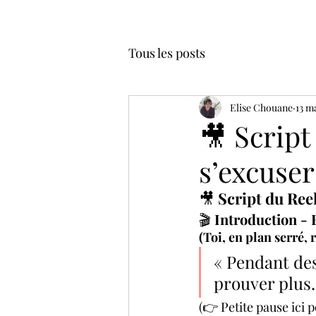
Tous les posts
Elise Chouane
13 m
🎥 Script 
s’excuser
🎥 
Script du Reel
🎬 
Introduction - 
(Toi, en plan serré, 
« Pendant des 
prouver plus.
(👉 Petite pause ici 