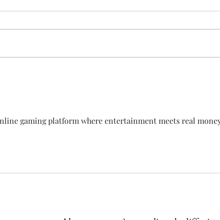
Vous 
doute
vous 
que v
Aujourdhui à Orléans
l’autre
online gaming platform where entertainment meets real money