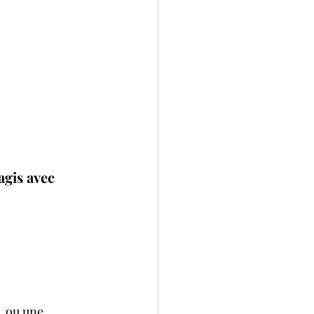
agis avec 
 ou une 