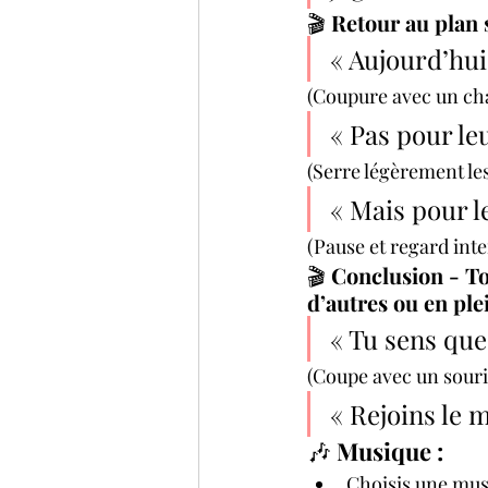
🎬 
Retour au plan 
« Aujourd’hui
(Coupure avec un cha
« Pas pour leu
(Serre légèrement le
« Mais pour l
(Pause et regard inte
🎬 
Conclusion - Toi
d’autres ou en ple
« Tu sens que
(Coupe avec un souri
« Rejoins le
🎶 
Musique :
Choisis une mus