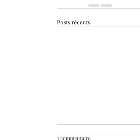
Posts récents
C’est le jour J ! Rejoins le
1 commentaire