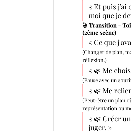
« Et puis j’ai
moi que je de
🎬 
Transition - To
(2ème scène)
« Ce que j'av
(Changer de plan, ma
réflexion.)
« 🌿 Me choisi
(Pause avec un sourir
« 🌿 Me relie
(Peut-être un plan o
représentation ou m
« 🌿 Créer un
juger. »