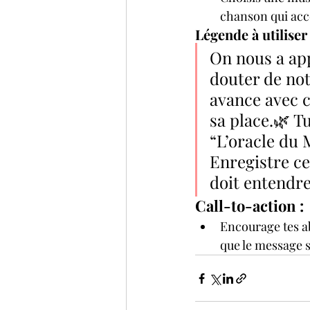
chanson qui acc
Légende à utilise
On nous a app
douter de not
avance avec c
sa place.🌿 Tu
“L’oracle du 
Enregistre ce
doit entendre
Call-to-action :
Encourage tes ab
que le message 