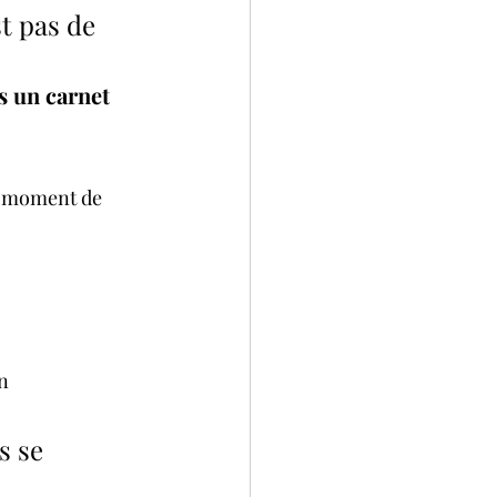
t pas de 
s un carnet 
e moment de 
n 
s se 