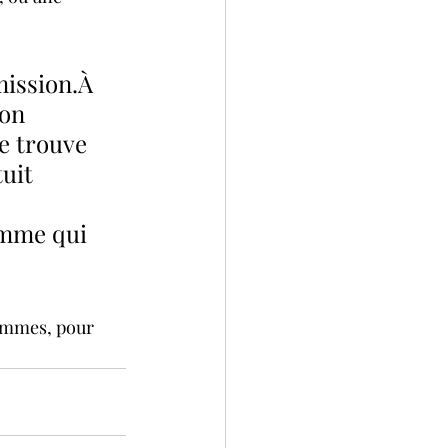
mission.À 
 on 
e trouve 
uit 
emme qui 
femmes, pour 