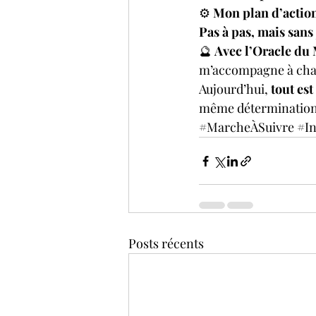
⚙️ 
Mon plan d’action
Pas à pas, mais sans
🔮 
Avec l’Oracle du 
m’accompagne à cha
Aujourd’hui, 
tout es
même détermination
#MarcheÀSuivre
#In
Posts récents