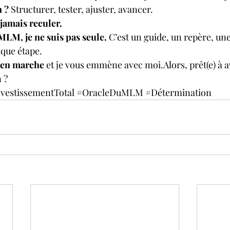
 ?
 Structurer, tester, ajuster, avancer. 
 jamais reculer.
MLM, je ne suis pas seule.
 C’est un guide, un repère, une
que étape.
t en marche
 et je vous emmène avec moi.Alors, prêt(e) à a
 ?
vestissementTotal
#OracleDuMLM
#Détermination