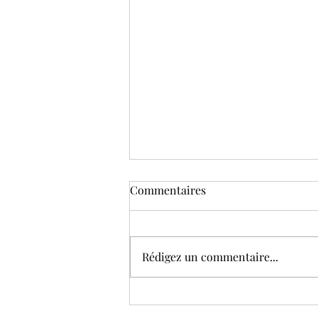
C’est le jour J ! Rejoins le
Commentaires
Challenge Hydratation
Express – 8 jours 💧
Le moment est enfin arrivé… 🎉
Je suis ravie de te lancer
Rédigez un commentaire...
officiellement le Challenge
Hydratation Express – 8 jours ,
spécialement conçu...