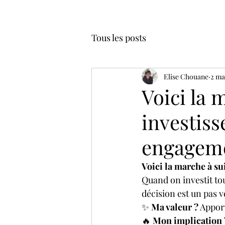
Tous les posts
Elise Chouane
2 ma
Voici la 
investis
engagem
Voici la marche à s
Quand on investit tou
décision est un pas ve
✨ 
Ma valeur ?
 Appor
🔥 
Mon implication 