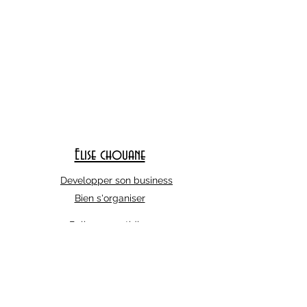
Elise chouane
Developper son business
Bien s'organiser
Belle au quotidien
Abonnez-vous à notre liste de diffusion
E-mail