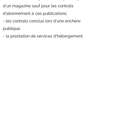
d'un magazine sauf pour les contrats
d'abonnement à ces publications;
- les contrats conclus lors d'une enchère
publique;
- la prestation de services d'hébergement
autres qu'à des fins résidentielles, de
transport de biens, de location de voitures, de
restauration ou de services liés à des activités
de loisirs si le contrat prévoit une date ou une
période d'exécution spécifique;
- la fourniture d'un contenu numérique non
fourni sur un support matériel si l'exécution a
commencé avec l'accord préalable exprès
du consommateur, lequel a également
reconnu qu'il perdra ainsi son droit de
rétractation.