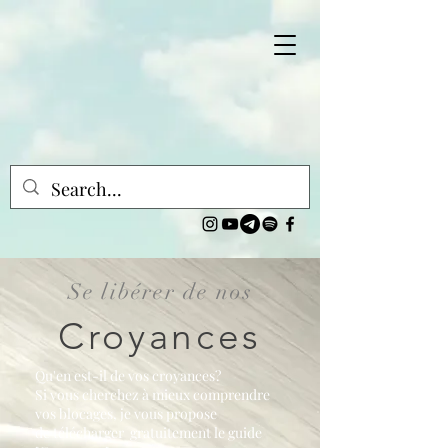
Se libérer de nos
Croyances
Qu'en est-il de vos croyances?
Si vous cherchez à mieux comprendre
vos blocages, je vous propose
de télécharger gratuitement le guide