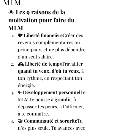
MLM
🌟 
Les 9 raisons de la 
motivation pour faire du 
MLM
💸 Liberté financière
Créer des 
revenus complémentaires ou 
principaux, et ne plus dépendre 
d’un seul salaire.
🕰️ Liberté de temps
Travailler 
quand tu veux, d’où tu veux
, à 
ton rythme, en respectant ton 
énergie.
✨ Développement personnel
Le 
MLM te pousse à 
grandir
, à 
dépasser tes peurs, à t’affirmer, 
à te connaître.
🤝 Communauté et sororité
Tu 
n’es plus seule. Tu avances avec 