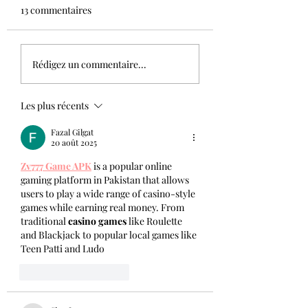
l’excellence.Mais v
13 commentaires
doutez encore.Pas 
que vous n’êtes pas
Aujourdhui à Orléans
prête,mais parce qu
Rédigez un commentaire...
avez peur du regard
l’autre....
Les plus récents
Fazal Gilgat
20 août 2025
Zv777 Game APK
 is a popular online 
gaming platform in Pakistan that allows 
users to play a wide range of casino-style 
games while earning real money. From 
traditional 
casino games
 like Roulette 
and Blackjack to popular local games like 
Teen Patti and Ludo
J'aime
Répondre