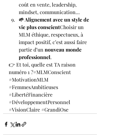
coût en vente, leadership, 
mindset, communication…
🌱 Alignement avec un style de 
vie plus conscient
Choisir un 
MLM éthique, respectueux, à 
impact positif, c’est aussi faire 
partie d’un 
nouveau monde 
professionnel
.
👉 Et toi, quelle est TA raison 
numéro 1 ?#MLMConscient 
#MotivationMLM
#FemmesAmbitieuses
#LibertéFinancière
#DéveloppementPersonnel
#VisionClaire
#GrandiOse