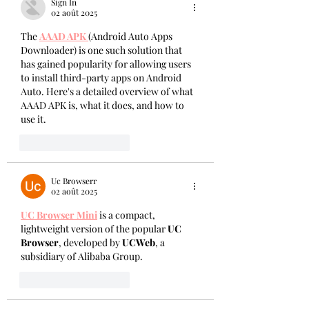
Sign In
02 août 2025
The 
AAAD APK
(Android Auto Apps 
Downloader) is one such solution that 
has gained popularity for allowing users 
to install third-party apps on Android 
Auto. Here's a detailed overview of what 
AAAD APK is, what it does, and how to 
use it.
J'aime
Répondre
Uc Browserr
02 août 2025
UC Browser Mini
 is a compact, 
lightweight version of the popular 
UC 
Browser
, developed by 
UCWeb
, a 
subsidiary of Alibaba Group.
J'aime
Répondre