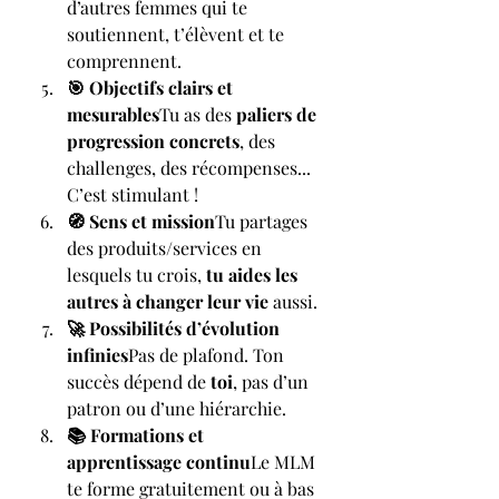
d’autres femmes qui te 
soutiennent, t’élèvent et te 
comprennent.
🎯 Objectifs clairs et 
mesurables
Tu as des 
paliers de 
progression concrets
, des 
challenges, des récompenses... 
C’est stimulant !
🧭 Sens et mission
Tu partages 
des produits/services en 
lesquels tu crois, 
tu aides les 
autres à changer leur vie
 aussi.
🚀 Possibilités d’évolution 
infinies
Pas de plafond. Ton 
succès dépend de 
toi
, pas d’un 
patron ou d’une hiérarchie.
📚 Formations et 
apprentissage continu
Le MLM 
te forme gratuitement ou à bas 