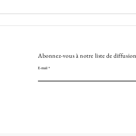
vous 
que v
Aujourdhui à Orléans
l’autre
Abonnez-vous à notre liste de diffusio
E-mail