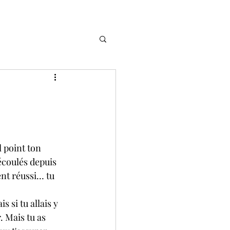
l point ton 
écoulés depuis 
ent réussi… tu 
 si tu allais y 
. Mais tu as 