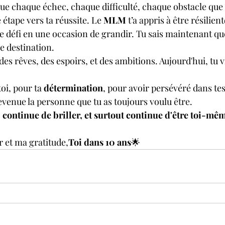
que chaque échec, chaque difficulté, chaque obstacle que 
étape vers ta réussite. Le 
MLM
 t’a appris à être résilien
 défi en une occasion de grandir. Tu sais maintenant qu
e destination.
s des rêves, des espoirs, et des ambitions. Aujourd'hui, tu vi
toi, pour ta 
détermination
, pour avoir persévéré dans t
evenue la personne que tu as toujours voulu être.
continue de briller, et surtout continue d'être 
toi-mêm
 et ma gratitude,
Toi dans 10 ans
🌟