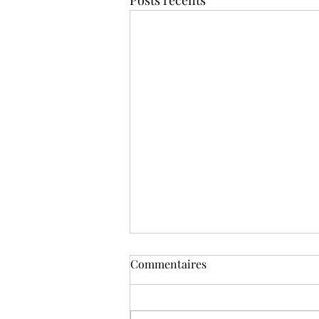
Posts récents
C’est le jour J ! Rejoins le
Commentaires
Challenge Hydratation
Express – 8 jours 💧
Le moment est enfin arrivé… 🎉