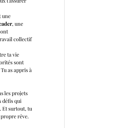
ux t'assurer 
t une 
eader
, une 
ont 
avail collectif 
tre ta vie 
orités sont 
. Tu as appris à 
ns les projets 
s défis qui 
Et surtout, tu 
r propre rêve. 