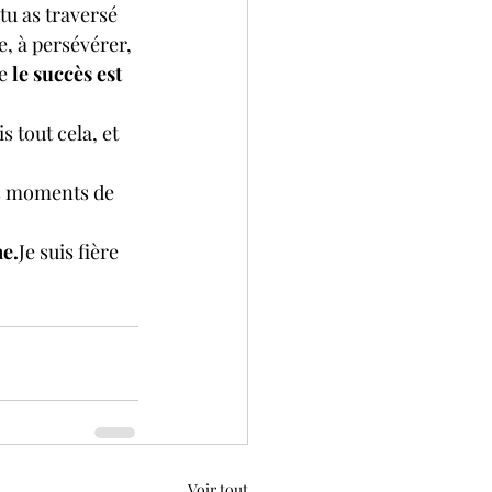
tu as traversé 
te, à persévérer, 
e 
le succès est 
s tout cela, et 
es moments de 
e.
Je
 suis fière 
Voir tout