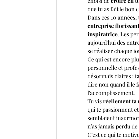
choisi de 
croire en t
que tu as fait le bon 
Dans ces 10 années, t
entreprise florissan
inspiratrice
. Les pe
aujourd'hui des entrep
se réaliser chaque jo
Ce qui est encore plu
personnelle et profes
désormais claires : 
t
dire non quand il le f
l'accomplissement.
Tu vis 
réellement ta 
qui te passionnent et,
semblaient insurmont
n’as jamais perdu de v
C’est ce qui te motive