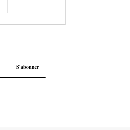
n’êtes pas prête,mais parce
ous avez peur du regard de
....
n
S'abonner