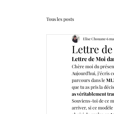
Tous les posts
Elise Chouane
6 ma
Lettre de
Lettre de Moi da
Chère moi du présen
Aujourd'hui, j’écris c
parcours dans le 
ML
que tu as pris la déci
as véritablement tra
Souviens-toi de ce mo
arriver, si ce modèle 