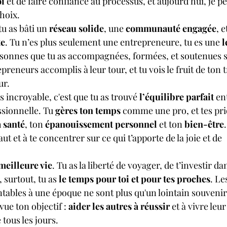
oi
 et de faire confiance au processus, et aujourd’hui, je pe
choix.
u as bâti un 
réseau solide
, une 
communauté engagée
, e
te
. Tu n’es plus seulement une entrepreneure, tu es une 
l
rsonnes que tu as accompagnées, formées, et soutenues s
reneurs accomplis à leur tour, et tu vois le fruit de ton tr
ur.
s incroyable, c'est que tu as trouvé 
l’équilibre parfait
 en
sionnelle. Tu 
gères ton temps
 comme une pro, et tes pri
a santé
, ton 
épanouissement personnel
 et ton 
bien-être
aut et à te concentrer sur ce qui t’apporte de la joie et de 
meilleure vie
. Tu as la liberté de voyager, de t’investir da
 surtout, tu as 
le temps pour toi et pour tes proches
. Le
ables à une époque ne sont plus qu'un lointain souvenir. 
ue ton objectif : 
aider les autres à réussir
 et à vivre leu
 tous les jours.