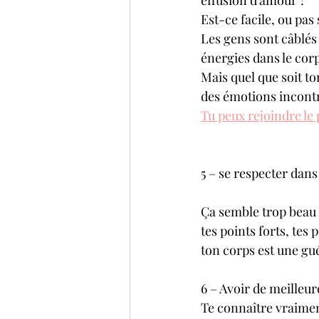
effusion d’amour ? 
Est-ce facile, ou pas s
Les gens sont câblés 
énergies dans le corp
Mais quel que soit to
des émotions incontr
Tu peux rejoindre le
5 – se respecter dans
Ça semble trop beau 
tes points forts, tes 
ton corps est une gué
6 – Avoir de meilleur
Te connaître vraiment