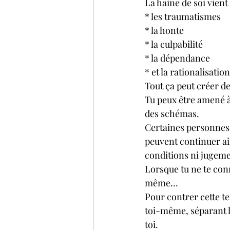
La haine de soi vien
* les traumatismes
* la honte
* la culpabilité
* la dépendance 
* et la rationalisatio
Tout ça peut créer d
Tu peux être amené à 
des schémas. 
Certaines personnes 
peuvent continuer ain
conditions ni jugeme
Lorsque tu ne te conn
même… 
Pour contrer cette t
toi-même, séparant l
toi.