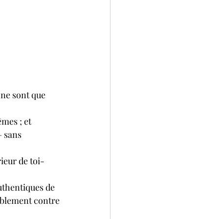
 ne sont que 
mes ; et 
– sans 
ieur de toi-
uthentiques de 
ablement contre 