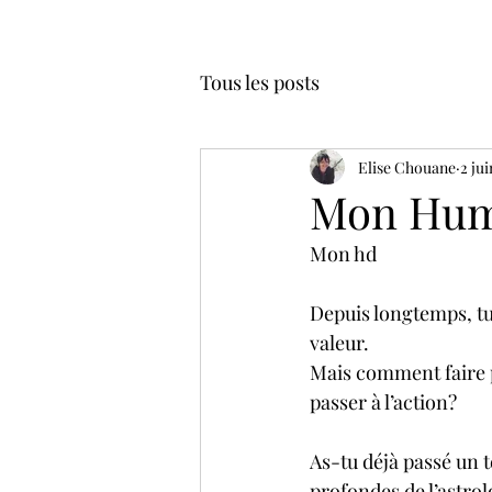
Tous les posts
Elise Chouane
2 ju
Mon Hum
Mon hd
Depuis longtemps, tu s
valeur.
Mais comment faire p
passer à l’action?
As-tu déjà passé un t
profondes de l’astrol