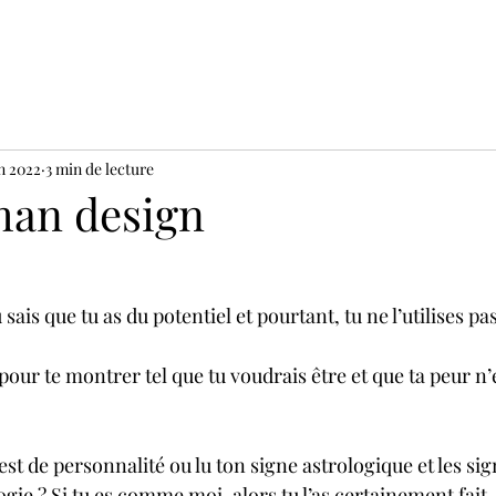
in 2022
3 min de lecture
an design
ais que tu as du potentiel et pourtant, tu ne l’utilises pas
our te montrer tel que tu voudrais être et que ta peur n
est de personnalité ou lu ton signe astrologique et les sig
ogie ? Si tu es comme moi, alors tu l’as certainement fait