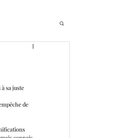
 à sa juste 
’empêche de 
nifications 
, mais connais-