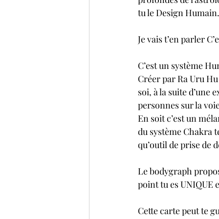
tu le Design Humain.
Je vais t’en parler C’e
C’est un système Hum
Créer par Ra Uru Hu 
soi, à la suite d’une
personnes sur la voi
En soit c’est un méla
du système Chakra te
qu’outil de prise de
Le bodygraph propose
point tu es UNIQUE e
Cette carte peut te g