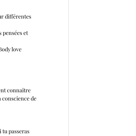
r différentes 
s pensées et 
Body love 
ent connaître 
la conscience de 
i tu passeras 