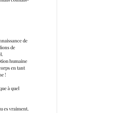
nnaissance de 
lions de 
l.
eption humaine 
orps en tant 
e !
ue à quel 
tu es vraiment. 