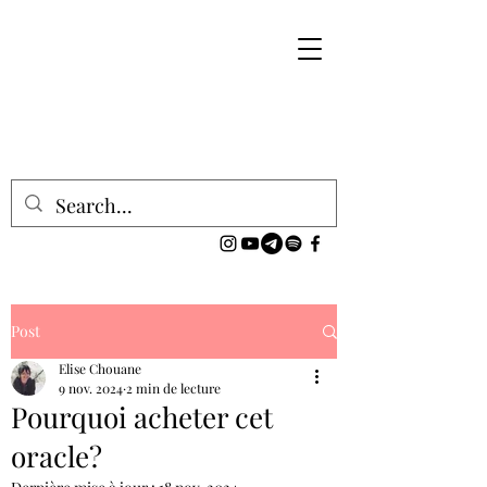
Post
Elise Chouane
9 nov. 2024
2 min de lecture
Pourquoi acheter cet
oracle?