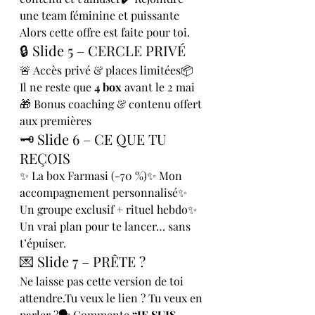
une team féminine et puissante
Alors cette offre est faite pour toi.
🔒 Slide 5 – CERCLE PRIVÉ
🚨 Accès privé & places limitées📦 
Il ne reste que 
4 box
 avant le 2 mai
🎁 Bonus coaching & contenu offert 
aux premières
🗝️ Slide 6 – CE QUE TU 
REÇOIS
✨ La box Farmasi (-70 %)✨ Mon 
accompagnement personnalisé✨ 
Un groupe exclusif + rituel hebdo✨ 
Un vrai plan pour te lancer… sans 
t’épuiser.
💌 Slide 7 – PRÊTE ?
Ne laisse pas cette version de toi 
attendre.Tu veux le lien ? Tu veux en 
parler ?🗣️ Commente 
“JE SUIS 