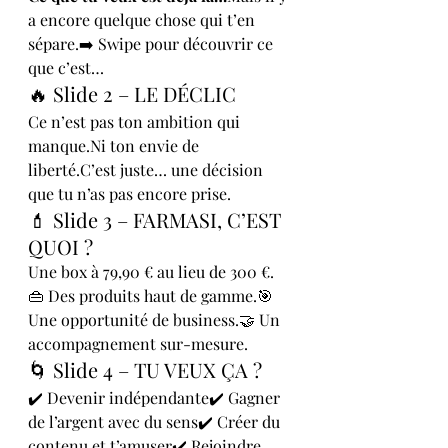
a encore quelque chose qui t’en 
sépare.➡️ Swipe pour découvrir ce 
que c’est…
🔥 Slide 2 – LE DÉCLIC
Ce n’est pas ton ambition qui 
manque.Ni
 ton envie de 
liberté.C’est juste… une décision 
que tu n’as pas encore prise.
💄 Slide 3 – FARMASI, C’EST 
QUOI ?
Une box à 79,90 € au lieu de 300 €.
👜 Des produits haut de gamme.🎯 
Une opportunité de business.🤝 Un 
accompagnement sur-mesure.
🌀 Slide 4 – TU VEUX ÇA ?
✔️ Devenir indépendante✔️ Gagner 
de l’argent avec du sens✔️ Créer du 
contenu et t’amuser✔️ Rejoindre 