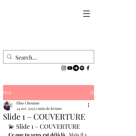
Post
Elise Chouane
24 avr. 2025
1 min de lecture
Slide 1 – COUVERTURE
💫 Slide 1 – COUVERTURE
Ce que tu veux est déjà là…
Mais il y 