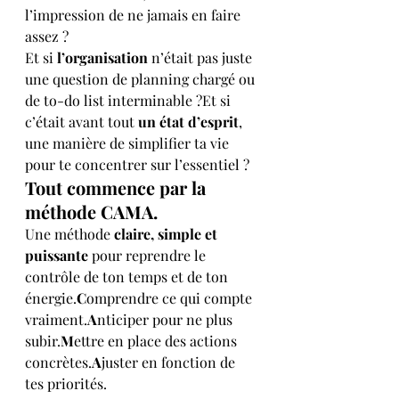
l’impression de ne jamais en faire 
assez ?
Et si 
l’organisation
 n’était pas juste 
une question de planning chargé ou 
de to-do list interminable ?Et si 
c’était avant tout 
un état d’esprit
, 
une manière de simplifier ta vie 
pour te concentrer sur l’essentiel ?
Tout commence par la 
méthode CAMA.
Une méthode 
claire, simple et 
puissante
 pour reprendre le 
contrôle de ton temps et de ton 
énergie.
C
omprendre ce qui compte 
vraiment.
A
nticiper pour ne plus 
subir.
M
ettre en place des actions 
concrètes.
A
juster en fonction de 
tes priorités.