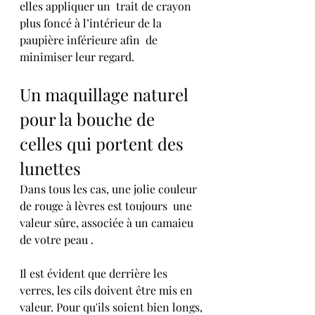
elles appliquer un  trait de crayon 
plus foncé à l’intérieur de la 
paupière inférieure afin  de 
minimiser leur regard.
Un maquillage naturel 
pour la bouche de 
celles qui portent des 
lunettes
Dans tous les cas, une jolie couleur 
de rouge à lèvres est toujours  une 
valeur sûre, associée à un camaieu 
de votre peau .
Il est évident que derrière les 
verres, les cils doivent être mis en  
valeur. Pour qu'ils soient bien longs, 