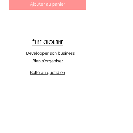
Ajouter au panier
Elise chouane
Developper son business
Bien s'organiser
Belle au quotidien
Abonnez-vous à notre liste de diffusion
E-mail
S'abonner