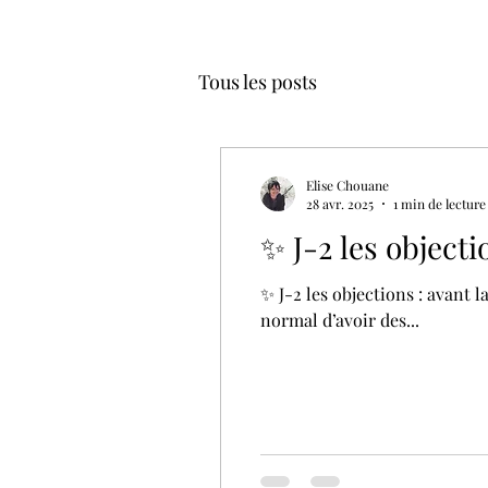
Tous les posts
Elise Chouane
28 avr. 2025
1 min de lecture
✨ J-2 les objecti
✨ J-2 les objections : avant l
normal d’avoir des...