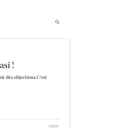
asi !
oir des objections.C’est