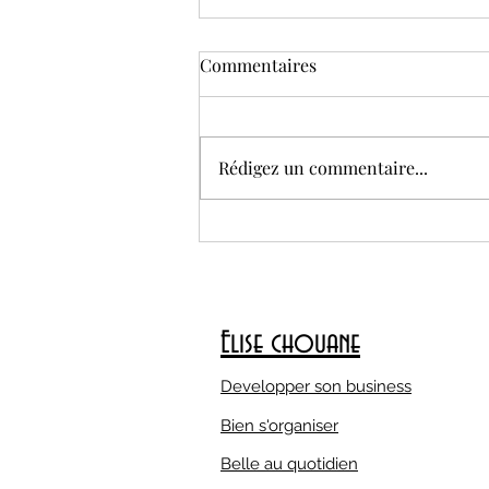
C’est le jour J ! Rejoins le
Commentaires
Challenge Hydratation
Express – 8 jours 💧
Le moment est enfin arrivé… 🎉
Je suis ravie de te lancer
Rédigez un commentaire...
officiellement le Challenge
Hydratation Express – 8 jours ,
spécialement conçu...
Elise chouane
Developper son business
Bien s'organiser
Belle au quotidien