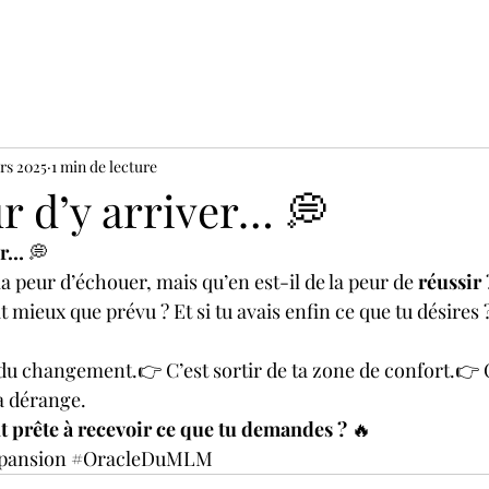
rs 2025
1 min de lecture
r d’y arriver… 💭
er…
 💭
a peur d’échouer, mais qu’en est-il de la peur de 
réussir
 
t mieux que prévu ? Et si tu avais enfin ce que tu désires ?
 du changement.👉 C’est sortir de ta zone de confort.👉 
a dérange.
t prête à recevoir ce que tu demandes ?
 🔥
pansion
#OracleDuMLM