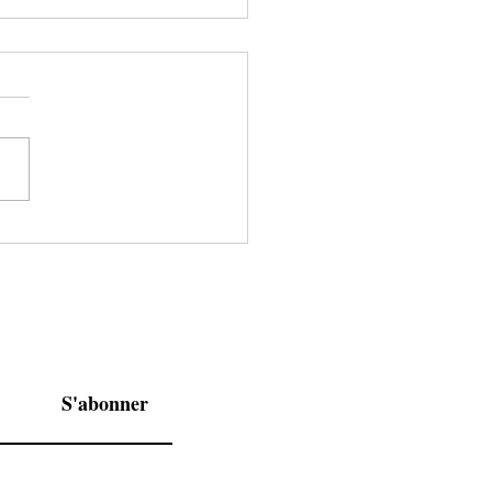
êtes l’excellence
êtes l’excellence.Mais vous
z encore.Pas parce que
n’êtes pas prête,mais parce
ous avez peur du regard de
....
n
S'abonner