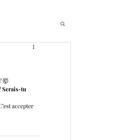
? 🤯
 
Serais-tu 
C’est accepter 