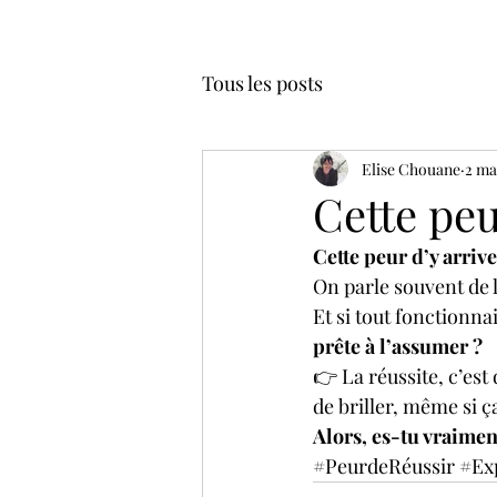
Tous les posts
Elise Chouane
2 ma
Cette peu
Cette peur d’y arriv
On parle souvent de l
Et si tout fonctionnai
prête à l’assumer ?
👉 La réussite, c’est
de briller, même si ç
Alors, es-tu vraimen
#PeurdeRéussir
#Ex