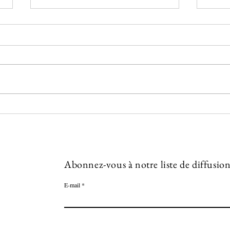
Vous 
Vous 
doute
vous 
que v
Aujourdhui à Orléans
l’autre
Abonnez-vous à notre liste de diffusio
E-mail