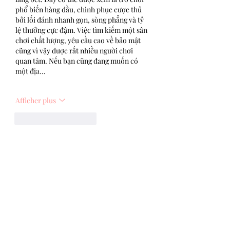
phổ biến hàng đầu, chinh phục cược thủ 
bởi lối đánh nhanh gọn, sòng phẳng và tỷ 
lệ thưởng cực đậm. Việc tìm kiếm một sân 
chơi chất lượng, yêu cầu cao về bảo mật 
cũng vì vậy được rất nhiều người chơi 
quan tâm. Nếu bạn cũng đang muốn có 
một địa…
Afficher plus
J'aime
Répondre
dwainnervi55
25 oct. 2025
LC88
 cung cấp kho trò chơi phong phú, 
thưởng lớn mỗi ngày, lclc88 com đảm bảo 
giao dịch tiện lợi, dữ liệu người dùng được 
mã hóa, tạo trải nghiệm cá cược trực 
tuyến uy tín, an toàn và an tâm tuyệt đối.