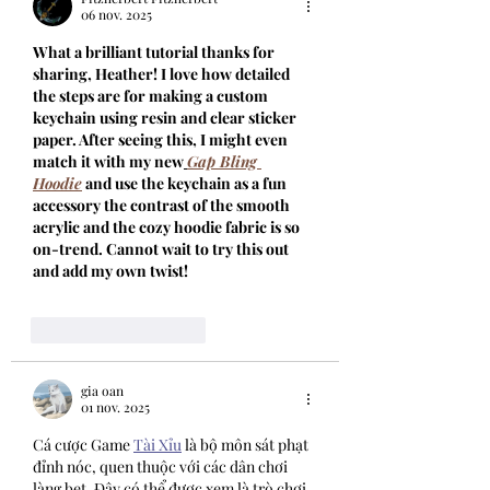
06 nov. 2025
What a brilliant tutorial thanks for 
sharing, Heather! I love how detailed 
the steps are for making a custom 
keychain using resin and clear sticker 
paper. After seeing this, I might even 
match it with my new
Gap Bling 
Hoodie
 and use the keychain as a fun 
accessory the contrast of the smooth 
acrylic and the cozy hoodie fabric is so 
on-trend. Cannot wait to try this out 
and add my own twist!
J'aime
Répondre
gia oan
01 nov. 2025
Cá cược Game 
Tài Xỉu
 là bộ môn sát phạt 
đỉnh nóc, quen thuộc với các dân chơi 
làng bet. Đây có thể được xem là trò chơi 