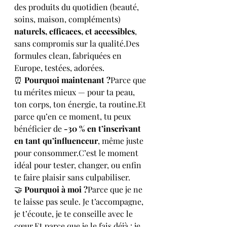
des produits du quotidien (beauté, 
soins, maison, compléments) 
naturels, efficaces, et accessibles
, 
sans compromis sur la qualité.Des 
formules clean, fabriquées en 
Europe, testées, adorées.
⏰ 
Pourquoi maintenant ?
Parce que 
tu mérites mieux — pour ta peau, 
ton corps, ton énergie, ta 
routine.Et
parce qu’en ce moment, tu peux 
bénéficier de 
-30 % en t’inscrivant 
en tant qu’influenceur
, même juste 
pour consommer.C’est le moment 
idéal pour tester, changer, ou enfin 
te faire plaisir sans culpabiliser.
🤝 
Pourquoi à moi ?
Parce que je ne 
te laisse pas seule. Je t’accompagne, 
je t’écoute, je te conseille avec le 
cœur.Et
 parce que je le fais déjà : je 