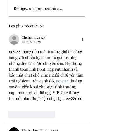
Aujourdhui à Orléans
prête,mais parce qu
Rédigez un commentaire...
avez peur du regard
l’autre....
Les plus récents
Chehebar24328
06 nov. 2025
new88 mang đến môi trường giải trí công 
bằng với nhiều lựa chọn từ giải trí nhẹ 
nhàng đến cá cược chuyên sâu. Hệ thống 
thanh toán linh hoạt, nạp rút nhanh và 
bảo mật chặt chẽ giúp người chơi yên tâm 
trải nghiệm. Bên cạnh đó, 
new 88
 thường 
xuyên triển khai chương trình thưởng 
nạp, hoàn trả và đãi ngộ VIP. Các thông 
tin mới nhất được cập nhật tại new88c co.
J'aime
Répondre
Fitzherbert Fitzherbert