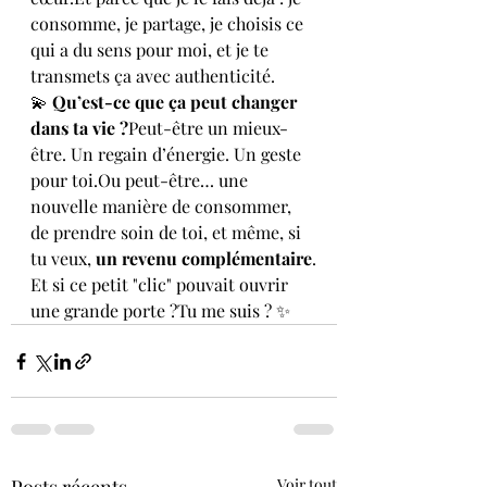
consomme, je partage, je choisis ce 
qui a du sens pour moi, et je te 
transmets ça avec authenticité.
💫 
Qu’est-ce que ça peut changer 
dans ta vie ?
Peut-être un mieux-
être. Un regain d’énergie. Un geste 
pour toi.Ou peut-être… une 
nouvelle manière de consommer, 
de prendre soin de toi, et même, si 
tu veux, 
un revenu complémentaire
.
Et si ce petit "clic" pouvait ouvrir 
une grande porte ?Tu me suis ? ✨
Voir tout